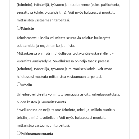
(toiminto), työntekijä, työvuoro ja muu tarkenne (esim. paikkakunta,
seurattava kohde, olosuhde tms). Voit myös halutessasi muokata
mittaristoa vastaamaan tarpeitasi.
Toimisto
Toimistosovelluksella voi mitata seuraavia asioita: hukkatyötä,
odottamista ja ongelman korjaamista.
Mittauksessa on myös mahdollisuus työtyytyväisyyskyselylle ja -
kuormittavuuskyselylle. Sovelluksessa on neljä tasoa: prosessi
(toiminto), työntekijä, työvuoro ja mittauksen kohde. Voit myös
halutessasi muokata mittaristoa vastaamaan tarpeitasi.
Urheilu
Urheilusovelluksella voi mitata seuraavia asioita: urheilusuorituksia,
niiden kestoa ja kuormittavuutta.
Sovelluksessa on neljä tasoa: Toiminto, urheilija, milloin suoritus
tehtiin ja mitä tavoitellaan. Voit myös halutessasi muokata
mittaristoa vastaamaan tarpeitasi.
Poikkeamanseuranta