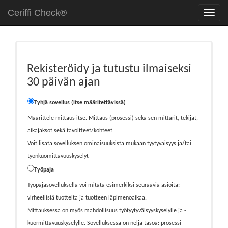
Ceriffi Check®
Rekisteröidy ja tutustu ilmaiseksi
30 päivän ajan
Tyhjä sovellus (itse määritettävissä)
Määrittele mittaus itse. Mittaus (prosessi) sekä sen mittarit, tekijät,
aikajaksot sekä tavoitteet/kohteet.
Voit lisätä sovelluksen ominaisuuksista mukaan tyytyväisyys ja/tai
työnkuomittavuuskyselyt
Työpaja
Työpajasovelluksella voi mitata esimerkiksi seuraavia asioita:
virheellisiä tuotteita ja tuotteen läpimenoaikaa.
Mittauksessa on myös mahdollisuus työtyytyväisyyskyselylle ja -
kuormittavuuskyselylle. Sovelluksessa on neljä tasoa: prosessi