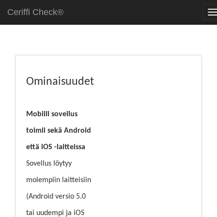
Ceriffi Check®
Ominaisuudet
Mobiili sovellus
toimii sekä Android
että iOS -laitteissa
Sovellus löytyy
molempiin laitteisiin
(Android versio 5.0
tai uudempi ja iOS