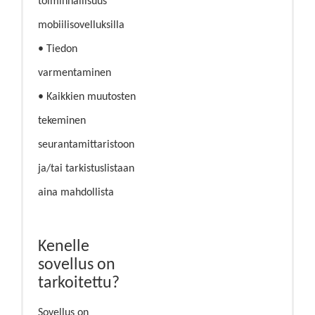
toiminnallisuus
mobiilisovelluksilla
• Tiedon
varmentaminen
• Kaikkien muutosten
tekeminen
seurantamittaristoon
ja/tai tarkistuslistaan
aina mahdollista
Kenelle
sovellus on
tarkoitettu?
Sovellus on