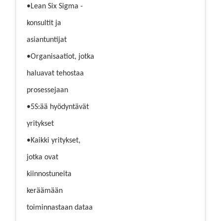
•Lean Six Sigma -
konsultit ja
asiantuntijat
•Organisaatiot, jotka
haluavat tehostaa
prosessejaan
•5S:ää hyödyntävät
yritykset
•Kaikki yritykset,
jotka ovat
kiinnostuneita
keräämään
toiminnastaan dataa