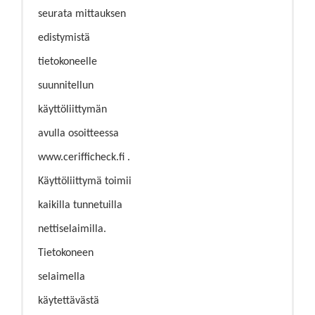
seurata mittauksen
edistymistä
tietokoneelle
suunnitellun
käyttöliittymän
avulla osoitteessa
www.cerifficheck.fi .
Käyttöliittymä toimii
kaikilla tunnetuilla
nettiselaimilla.
Tietokoneen
selaimella
käytettävästä